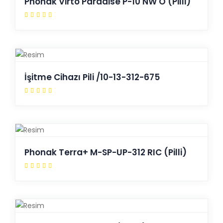
Phonak Virto Paradise P-10 NW O (Pilli)
İşitme Cihazı Pili /10-13-312-675
Phonak Terra+ M-SP-UP-312 RIC (Pilli)