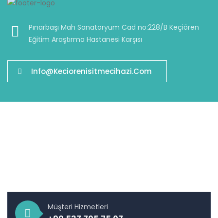
Pınarbaşı Mah Sanatoryum Cad no:228/B Keçiören
Eğitim Araştırma Hastanesi Karşısı
Info@keciorenisitmecihazi.com
Keçiören İşitme Cihazı
Keçiören'de İşitme Cihazı satış ve tamirini gerçekleştiren
nisa işitme, ücretsiz işitme testi ve danışmanlık hizmeti de
vermektedir. İletişim bölümünden bizlere ulaşabilirsiniz.
Müşteri Hizmetleri