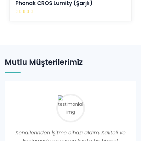
Phonak CROS Lumity (Şarjlı)
Mutlu Müşterilerimiz
Kendilerinden İşitme cihazı aldım, Kaliteli ve
me
keçiörende en uygun fiyata bir hizmet
s